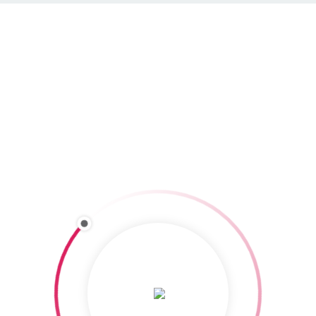
Kitzbüheler Alpen St. Johann in Tirol
Tourismusverband Kitzbüheler Alpen St. Johann in Tirol –
Oberndorf – Kirchdorf – Erpfendorf
Poststraße 2
A-6380 St.Johann in Tirol
Tel. 0043/05352/633350
Fax 0043/5352/65200