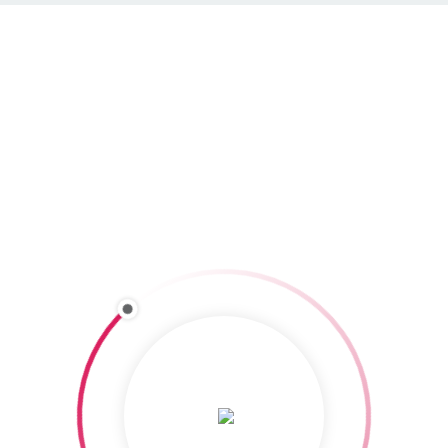
Volksbiathlon Hochfilzen
volksbiathlon.com
c/o Gemeindezentrum Hochfilzen
A-6395 Hochfilzen
Telefon: 0043/664 116421
www.volksbiathlon.com
Ansprechpartner für Presseanfragen:
Mag. Markus Förmer