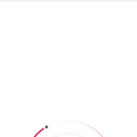
ROENTGEN-MUSEU
Raiffeisenplatz 1a
D-56564 Neuwied